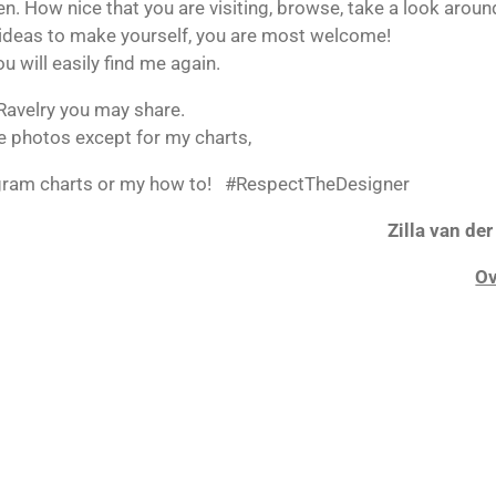
en.
How nice that you are visiting, browse, take a look around
e ideas to make yourself, you are most welcome!
u will easily find me again.
avelry you may share.
e photos except for my charts,
agram charts or my how to!
#RespectTheDesigner
Zilla van de
Ov