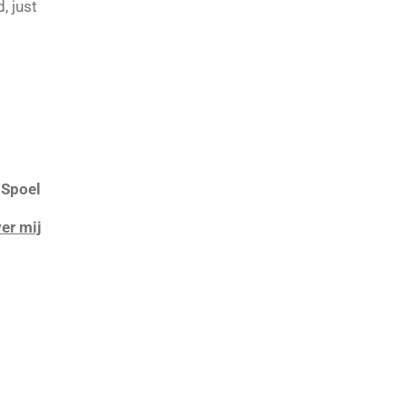
, just
r Spoel
er mij