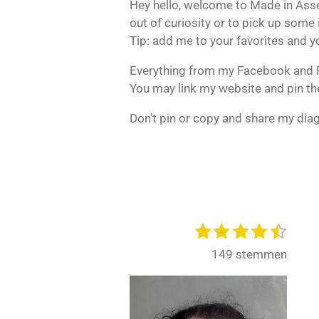
Hey hello, welcome to Made in Ass
out of curiosity or to pick up som
Tip: add me to your favorites and yo
Everything from my Facebook and R
You may link my website and pin th
Don't pin or copy and share my di
1
2
3
4
5
S
R
t
s
s
s
s
s
a
149 stemmen
e
t
t
t
t
t
t
m
e
e
e
e
e
i
m
r
r
r
r
r
e
n
r
r
r
r
n