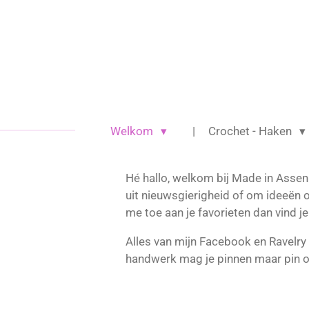
Ga
direct
naar
de
hoofdinhoud
Welkom
Crochet - Haken
Hé hallo, welkom bij Made in Assen.
uit nieuwsgierigheid of om ideeën 
me toe aan je favorieten dan vind j
Alles van mijn Facebook en Ravelry 
handwerk mag je pinnen maar pin o