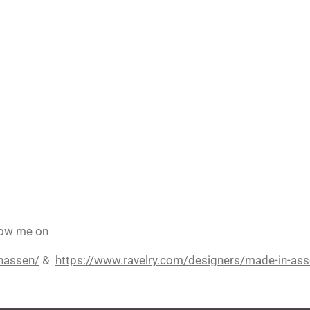
low me on
nassen/
&
https://www.ravelry.com/designers/made-in-asse