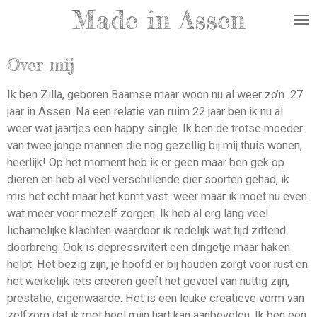
Made in Assen
Ga
direct
naar
Over mij
de
hoofdinhoud
Ik ben Zilla, geboren Baarnse maar woon nu al weer zo’n 27
jaar in Assen. Na een relatie van ruim 22 jaar ben ik nu al
weer wat jaartjes een happy single. Ik ben de trotse moeder
van twee jonge mannen die nog gezellig bij mij thuis wonen,
heerlijk! Op het moment heb ik er geen maar ben gek op
dieren en heb al veel verschillende dier soorten gehad, ik
mis het echt maar het komt vast weer maar ik moet nu even
wat meer voor mezelf zorgen. Ik heb al erg lang veel
lichamelijke klachten waardoor ik redelijk wat tijd zittend
doorbreng. Ook is depressiviteit een dingetje maar haken
helpt. Het bezig zijn, je hoofd er bij houden zorgt voor rust en
het werkelijk iets creëren geeft het gevoel van nuttig zijn,
prestatie, eigenwaarde. Het is een leuke creatieve vorm van
zelfzorg dat ik met heel mijn hart kan aanbevelen. Ik ben een