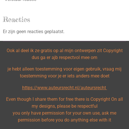
Reacties
Er zijn geen reacties geplaatst.
Ook al deel ik ze gratis op al mijn ontwerpen zit Copyright
dus ga er ajb respectvol mee om
je hebt alleen toestemming voor eigen gebruik, vraag mij
toestemming voor je er iets anders mee doet
https://www.auteursrecht.nl/auteursrecht
Even though I share them for free there is Copyright On all
my designs, please be respectful
you only have permission for your own use, ask me
permission before you do anything else with it