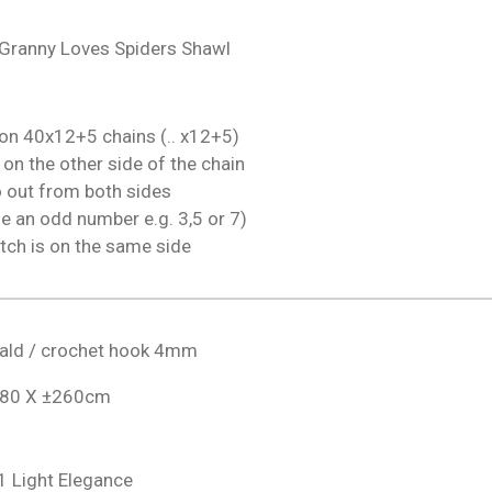
e Granny Loves Spiders Shawl
es on 40x12+5 chains
(.. x12+5)
on the other side of the chain
 out from both sides
e an odd number e.g. 3,5 or 7)
tch is on the same side
ld / crochet hook 4mm
 ±80 X ±260cm
21
Light Elegance