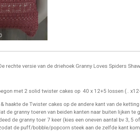
De rechte versie van de driehoek Granny Loves Spiders Shaw
begon met 2 solid twister cakes op 40 x 12+5 lossen (.. x1
& haakte de Twister cakes op de andere kant van de ketting
at de granny toeren van beiden kanten naar buiten lijken te 
 deed de granny toer 7 keer (kies een oneven aantal bv 3, 5 of
zodat de puff/bobble/popcorn steek aan de zelfde kant kom