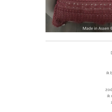
ik 
zod
ik