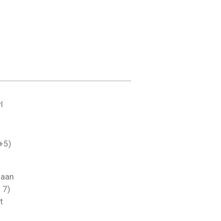
l
2+5)
gaan
 7)
t