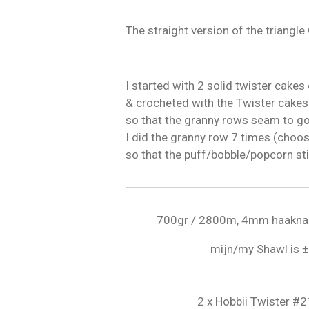
The straight version of the triangl
I started with 2 solid twister cak
& crocheted with the Twister cakes 
so that the granny rows seam to go
I did the granny row 7 times (choos
so that the puff/bobble/popcorn sti
700gr / 2800m,
4mm haaknaa
mijn/my Shawl is
2 x Hobbii Twister #