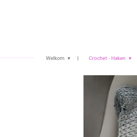
Ga
direct
naar
de
hoofdinhoud
Welkom
Crochet - Haken