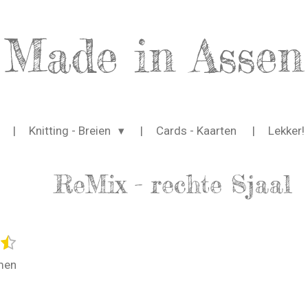
Made in Assen
Knitting - Breien
Cards - Kaarten
Lekker!
ReMix - rechte Sjaal
5
S
t
s
men
e
t
m
e
m