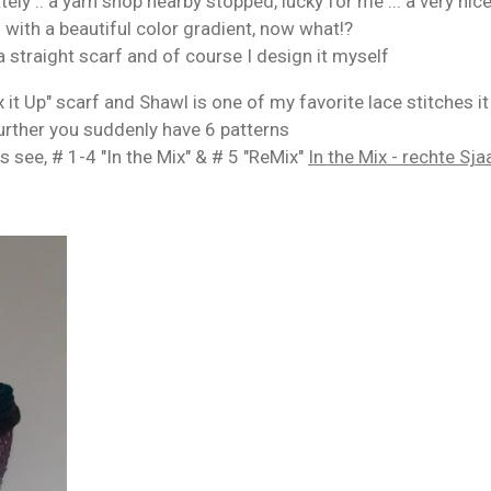
ely .. a yarn shop nearby stopped, lucky for me ... a very nic
with a beautiful color gradient, now what!?
 a straight scarf and of course I design it myself
 it Up" scarf and Shawl is one of my favorite lace stitches it
s further you suddenly have 6 patterns
s see, # 1-4 "In the Mix" & # 5 "ReMix"
In the Mix - rechte Sja