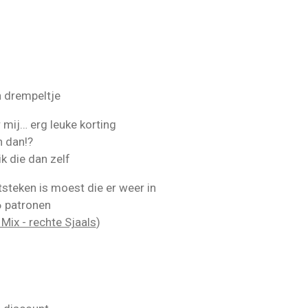
en drempeltje
r mij… erg leuke korting
n dan!?
k die dan zelf
tsteken is moest die er weer in
6 patronen
 Mix - rechte Sjaals
)