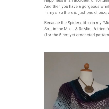
Happiness in an accident, unfortunat
And then you have a gorgeous whirl 
In my size there is just one choice,
Because the Spider stitch in my "Mix
So .. in the Mix ... & ReMix .. 6 trie
(for the 5 not yet crocheted pattern