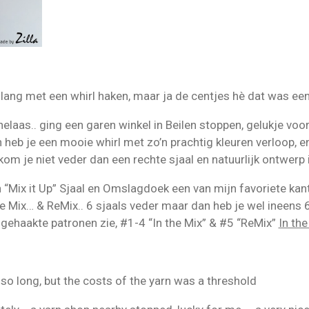
 lang met een whirl haken, maar ja de centjes hè dat was e
helaas.. ging een garen winkel in Beilen stoppen, gelukje voo
 heb je een mooie whirl met zo’n prachtig kleuren verloop, e
kom je niet veder dan een rechte sjaal en natuurlijk ontwerp i
 “Mix it Up” Sjaal en Omslagdoek een van mijn favoriete kan
the Mix… & ReMix.. 6 sjaals veder maar dan heb je wel ineens 
 gehaakte patronen zie, #1-4 “In the Mix” & #5 “ReMix”
In the
 so long, but the costs of the yarn was a threshold