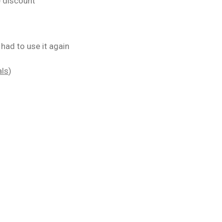
e discount
 had to use it again
als
)