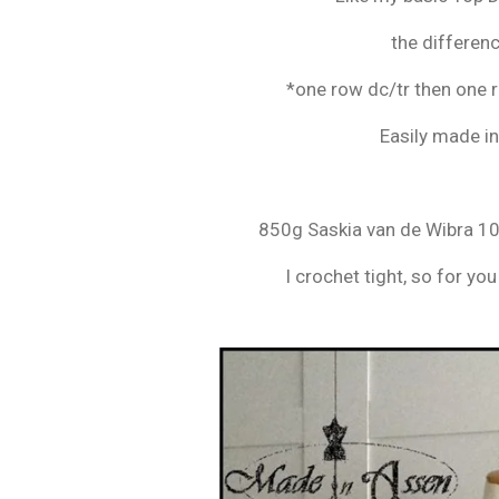
s
t
the differen
e
*one row dc/tr then one r
r
r
Easily made in
e
n
850g Saskia van de Wibra 
I crochet tight, so for 