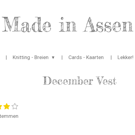
Made in Assen
Knitting - Breien
Cards - Kaarten
Lekker!
December Vest
4
5
S
t
s
s
stemmen
e
t
t
m
e
e
m