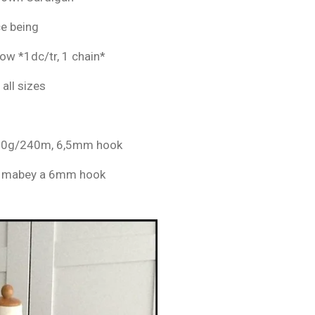
ce being
ow *1dc/tr, 1 chain*
 all sizes
100g/240m, 6,5mm hook
you mabey a 6mm hook