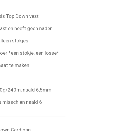
r
r
e
r
r
n
e
e
asis Top Down vest
n
n
akt en heeft geen naden
alleen stokjes
oer *een stokje, een losse*
maat te maken
00g/240m, naald 6,5mm
ou misschien naald 6
Down Cardigan