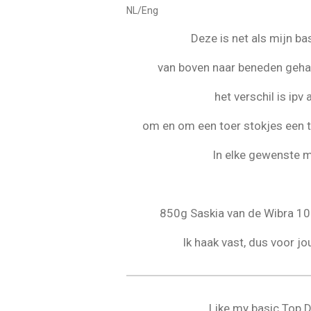
r
r
r
n
NL/Eng
r
r
g
e
e
:
Deze is net als mijn b
n
n
4
van boven naar beneden geha
.
1
het verschil is ipv 
3
3
om en om een toer stokjes een t
3
In elke gewenste 
3
3
3
3
850g Saskia van de Wibra 1
3
Ik haak vast, dus voor j
3
3
3
3
Like my basic Top 