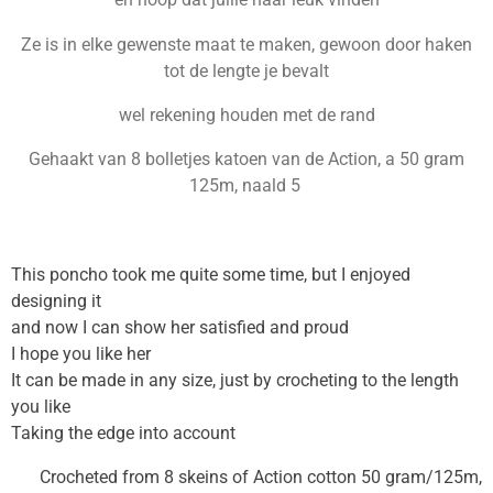
9
5
Ze is in elke gewenste maat te maken, gewoon door haken
2
tot de lengte je bevalt
3
8
wel rekening houden met de rand
0
Gehaakt van 8 bolletjes katoen van de Action, a 50 gram
9
125m, naald 5
5
2
4
s
This poncho took me quite some time, but I enjoyed
t
designing it
e
and now I can show her satisfied and proud
r
I hope you like her
r
It can be made in any size, just by crocheting to the length
e
you like
n
Taking the edge into account
Crocheted from 8 skeins of Action cotton 50 gram/125m,