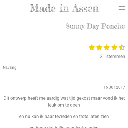
Made in Assen
Ga
direct
naar
Sunny Day Poncho
de
hoofdinhoud
1
2
3
4
5
S
R
t
s
s
s
s
s
a
21 stemmen
e
t
t
t
t
t
t
e
e
e
e
e
i
NL/Eng
r
r
r
r
r
e
n
n
r
r
r
r
g
e
e
e
e
16 Juli 2017
:
n
n
n
n
4
Dit ontwerp heeft me aardig wat tijd gekost maar vond ik het
.
leuk om te doen
3
8
en nu kan ik haar tevreden en trots laten zien
0
en hoop dat jullie haar leuk vinden