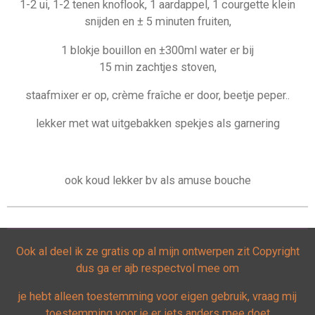
1-2 ui, 1-2 tenen knoflook, 1 aardappel, 1 courgette klein
snijden en ± 5 minuten fruiten,
1 blokje bouillon en ±300ml water er bij
15 min zachtjes stoven,
staafmixer er op, crème fraîche er door, beetje peper..
lekker met wat uitgebakken spekjes als garnering
ook koud lekker bv als amuse bouche
Ook al deel ik ze gratis op al mijn ontwerpen zit Copyright
dus ga er ajb respectvol mee om
je hebt alleen toestemming voor eigen gebruik, vraag mij
toestemming voor je er iets anders mee doet