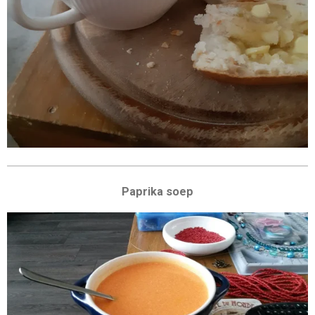
r
e
n
Paprika soep