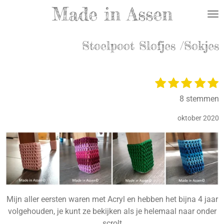
Made in Assen
Ga
direct
naar
Stoelpoot Slofjes /Sokjes
de
hoofdinhoud
1
2
3
4
5
S
R
t
s
s
s
s
s
a
8 stemmen
e
t
t
t
t
t
t
e
e
e
e
e
i
oktober 2020
r
r
r
r
r
e
n
n
r
r
r
r
g
e
e
e
e
:
n
n
n
n
5
s
t
Mijn aller eersten waren met Acryl en hebben het bijna 4 jaar
e
volgehouden, je kunt ze bekijken als je helemaal naar onder
r
scrolt