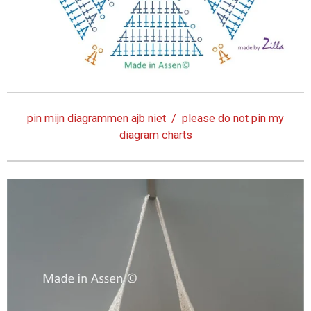
pin mijn diagrammen ajb niet / please do not pin my
diagram charts