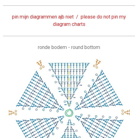
pin mijn diagrammen ajb niet / please do not pin my
diagram charts
ronde bodem - round bottom