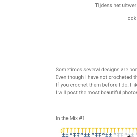
r
r
r
r
r
e
n
Tijdens het uitwe
r
r
r
r
n
g
e
e
e
e
:
ook 
n
n
n
n
5
s
t
e
r
r
Sometimes several designs are born
e
Even though I have not crocheted t
n
If you crochet them before I do, I li
I will post the most beautiful photo
In the Mix #1