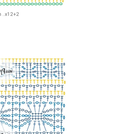
h ..x12+2