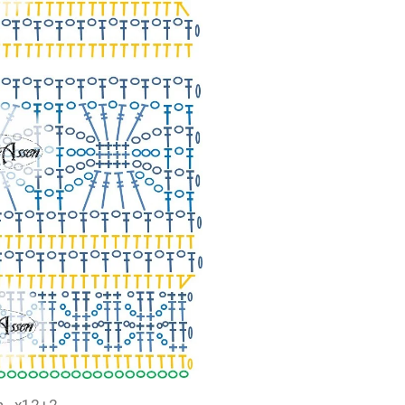
h ..x12+2